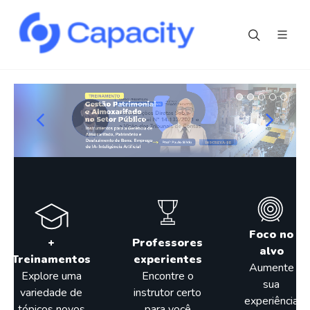
Foco no
+
Professores
alvo
Treinamentos
experientes
Aumente
Explore uma
Encontre o
sua
variedade de
instrutor certo
experiência
tópicos novos
para você